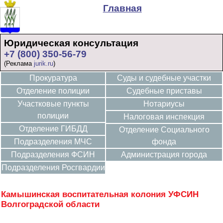
Главная
Юридическая консультация
+7 (800) 350-56-79
(Реклама
jurik.ru
)
Прокуратура
Суды и судебные участки
Отделение полиции
Судебные приставы
Участковые пункты
Нотариусы
полиции
Налоговая инспекция
Отделение ГИБДД
Отделение Социального
Подразделения МЧС
фонда
Подразделения ФСИН
Администрация города
Подразделения Росгвардии
Камышинская воспитательная колония УФСИН
Волгоградской области