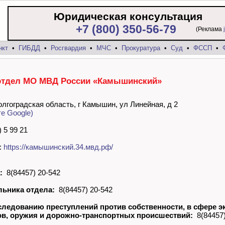
Юридическая консультация
+7 (800) 350-56-79
(Реклама
нкт
•
ГИБДД
•
Росгвардия
•
МЧС
•
Прокуратура
•
Суд
•
ФССП
•
отдел МО МВД России «Камышинский»
Волгоградская область, г Камышин, ул Линейная, д 2
те Google)
 5 99 21
:
https://камышинский.34.мвд.рф/
:
8(84457) 20-542
льника отдела:
8(84457) 20-542
следованию преступлений против собственности, в сфере э
ов, оружия и дорожно-транспортных происшествий:
8(84457)