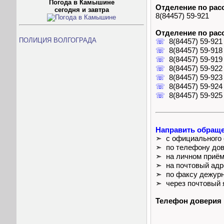
Погода в Камышине
Отделение по рас
сегодня и завтра
8(84457) 59-921
Отделение по рас
ПОЛИЦИЯ ВОЛГОГРАДА
☏
8(84457) 59-921
☏
8(84457) 59-918
☏
8(84457) 59-919
☏
8(84457) 59-922
☏
8(84457) 59-923
☏
8(84457) 59-924
☏
8(84457) 59-925
Направить обраще
➣ с официального с
➣ по телефону до
➣ на личном приё
➣ на почтовый адр
➣ по факсу дежурн
➣ через почтовый 
Телефон доверия 