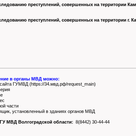
следованию преступлений, совершенных на территории Ка
следованию преступлений, совершенных на территории г. 
ние в органы МВД можно:
айта ГУМВД (https://34.мвд.рф/request_main)
верия
ме
ес
ой части
ящик, установленный в зданиях органов МВД
ГУ МВД Волгоградской области:
8(8442) 30-44-44