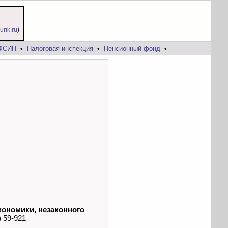
jurik.ru
)
ФСИН
•
Налоговая инспекция
•
Пенсионный фонд
•
кономики, незаконного
 59-921