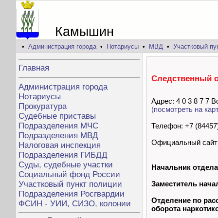
Камышин
•
Администрация города
•
Нотариусы
•
МВД
•
Участковый пу
Главная
Следственный 
Администрация города
Нотариусы
Адрес: 4 0 3 8 7 7 
Прокуратура
(посмотреть на кар
Судебные приставы
Подразделения МЧС
Телефон: +7 (84457)
Подразделения МВД
Официальный сайт
Налоговая инспекция
Подразделения ГИБДД
Суды, судебные участки
Начальник отдела
Социальный фонд России
Заместитель нача
Участковый пункт полиции
Подразделения Росгвардии
Отделение по рас
ФСИН - УИИ, СИЗО, колонии
оборота наркотик