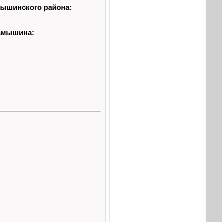
мышинского района:
Камышина: