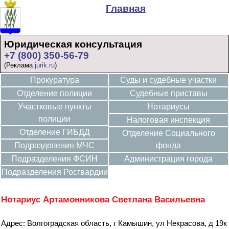
Главная
Юридическая консультация
+7 (800) 350-56-79
(Реклама
jurik.ru
)
Прокуратура
Суды и судебные участки
Отделение полиции
Судебные приставы
Участковые пункты
Нотариусы
полиции
Налоговая инспекция
Отделение ГИБДД
Отделение Социального
Подразделения МЧС
фонда
Подразделения ФСИН
Администрация города
Подразделения Росгвардии
Нотариус Артамонникова Светлана Васильевна
Адрес: Волгоградская область, г Камышин, ул Некрасова, д 19к