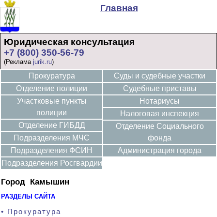
Главная
Юридическая консультация
+7 (800) 350-56-79
(Реклама
jurik.ru
)
Прокуратура
Суды и судебные участки
Отделение полиции
Судебные приставы
Участковые пункты
Нотариусы
полиции
Налоговая инспекция
Отделение ГИБДД
Отделение Социального
Подразделения МЧС
фонда
Подразделения ФСИН
Администрация города
Подразделения Росгвардии
Город Камышин
РАЗДЕЛЫ САЙТА
• Прокуратура